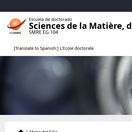
Accéder au menu principal
Accéder au contenu
Escuela de doctorado
Sciences de la Matière,
SMRE EG 104
[Translate to Spanish:] L'Ecole doctorale
[Translate to Spanish:] Accueil
Accueil
/
Mapa del Sitio