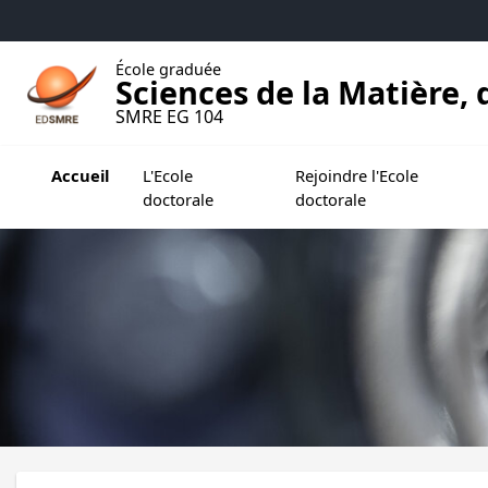
Accéder au menu principal
Accéder au contenu
École graduée
Sciences de la Matière
SMRE EG 104
Ouvrir le sous menu de L'Ecole doctorale
Ouvrir le sous menu de Rejoi
Accueil
L'Ecole
Rejoindre l'Ecole
doctorale
doctorale