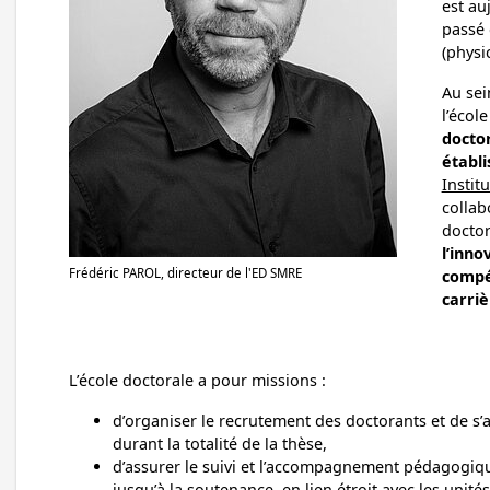
est au
passé 
(physi
Au sei
l’écol
doctor
établ
Institu
collab
docto
l’inno
Frédéric PAROL, directeur de l'ED SMRE
compé
carriè
L’école doctorale a pour missions :
d’organiser le recrutement des doctorants et de s’
durant la totalité de la thèse,
d’assurer le suivi et l’accompagnement pédagogique
jusqu’à la soutenance, en lien étroit avec les unité