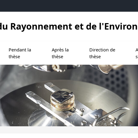
, du Rayonnement et de l'Envir
ndre l'Ecole doctorale
Ouvrir le sous menu de Pendant la thèse
Ouvrir le sous menu de Après la thèse
Ouvrir le sous menu de D
Ouv
Pendant la
Après la
Direction de
A
thèse
thèse
thèse
s