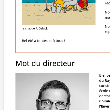
rec
No
mai
No
le chat de P. Geluck
rep
Bel été à toutes et à tous !
Mot du directeur
Bienve
du Ra
constr
école 
doctor
Chimie
l’Envi