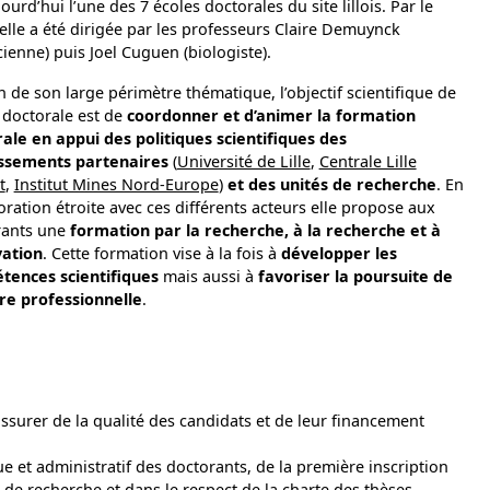
jourd’hui l’une des 7 écoles doctorales du site lillois. Par le
elle a été dirigée par les professeurs Claire Demuynck
cienne) puis Joel Cuguen (biologiste).
n de son large périmètre thématique, l’objectif scientifique de
e doctorale est de
coordonner et d’animer la formation
ale en appui des politiques scientifiques des
issements partenaires
(
Université de Lille
,
Centrale Lille
t
,
Institut Mines Nord-Europe
)
et des unités de recherche
. En
oration étroite avec ces différents acteurs elle propose aux
rants une
formation par la recherche, à la recherche et à
vation
. Cette formation vise à la fois à
développer les
tences scientifiques
mais aussi à
favoriser la poursuite de
re professionnelle
.
assurer de la qualité des candidats et de leur financement
 et administratif des doctorants, de la première inscription
s de recherche et dans le respect de la charte des thèses,