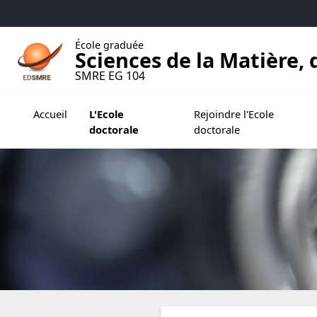
Accéder au menu principal
Accéder au contenu
École graduée
Sciences de la Matière
SMRE EG 104
Ouvrir le sous menu de L'Ecole doctorale
Ouvrir le sous menu de Rejo
Accueil
L'Ecole
Rejoindre l'Ecole
doctorale
doctorale