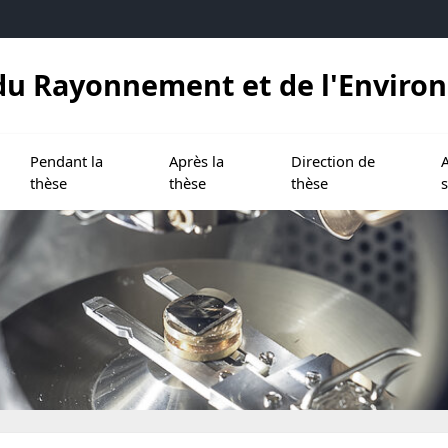
, du Rayonnement et de l'Envir
indre l'Ecole doctorale
Ouvrir le sous menu de Pendant la thèse
Ouvrir le sous menu de Après la thèse
Ouvrir le sous menu de D
Ouv
Pendant la
Après la
Direction de
A
thèse
thèse
thèse
s