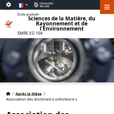
Accéder au menu principal
Accéder au contenu
FR
M
Paramétrage
École graduée
Sciences de la Matière, du
Rayonnement et de
l'Environnement
SMRE EG 104
Accueil
Accueil
/
Après la thèse
/
Association des doctorant.e.s/docteur.e.s