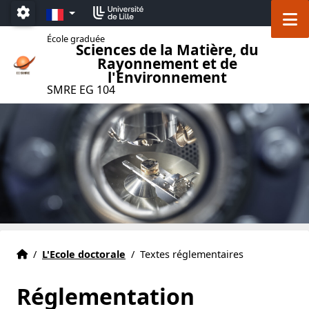
Accéder au menu principal
Accéder au contenu
FR
M
Paramétrage
École graduée
Sciences de la Matière, du
Rayonnement et de
l'Environnement
SMRE EG 104
Accueil
Accueil
/
L'Ecole doctorale
/
Textes réglementaires
Réglementation